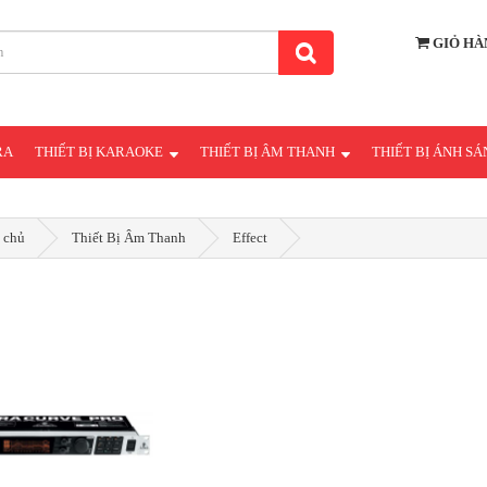
GIỎ HÀ
RA
THIẾT BỊ KARAOKE
THIẾT BỊ ÂM THANH
THIẾT BỊ ÁNH S
 chủ
Thiết Bị Âm Thanh
Effect