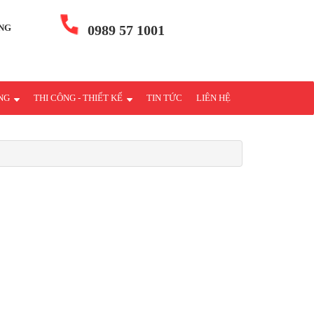
NG
0989 57 1001
ÁNG
THI CÔNG - THIẾT KẾ
TIN TỨC
LIÊN HỆ