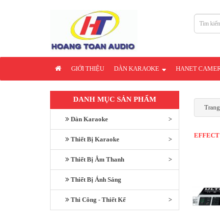
GIỚI THIỆU
DÀN KARAOKE
HANET CAME
DANH MỤC SẢN PHẨM
Trang
Dàn Karaoke
EFFECT
Thiết Bị Karaoke
Thiết Bị Âm Thanh
Thiết Bị Ánh Sáng
Thi Công - Thiết Kế