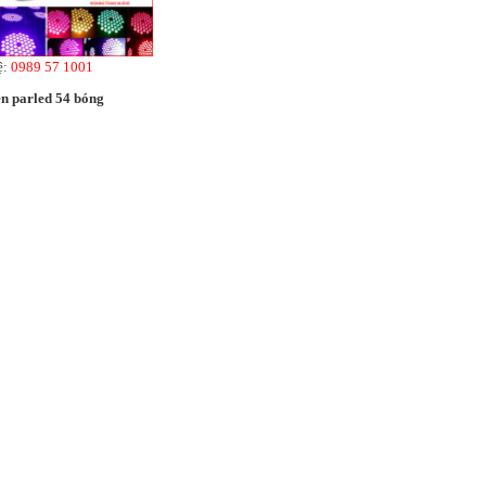
ệ:
0989 57 1001
n parled 54 bóng