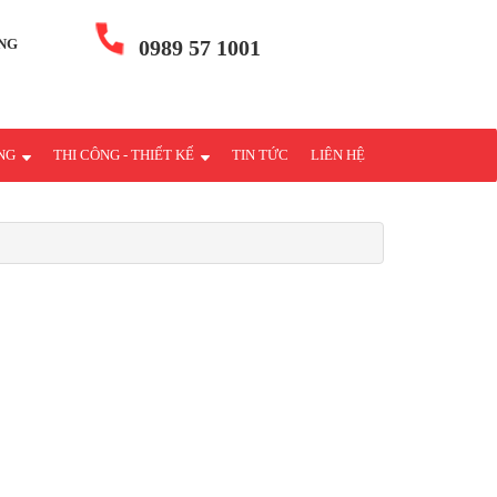
NG
0989 57 1001
ÁNG
THI CÔNG - THIẾT KẾ
TIN TỨC
LIÊN HỆ