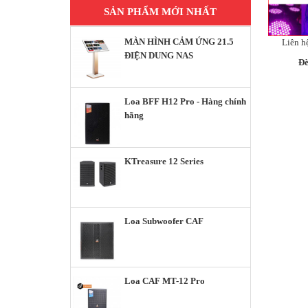
SẢN PHẨM MỚI NHẤT
MÀN HÌNH CẢM ỨNG 21.5
Liên h
ĐIỆN DUNG NAS
Đè
Loa BFF H12 Pro - Hàng chính
hãng
KTreasure 12 Series
Loa Subwoofer CAF
Loa CAF MT-12 Pro