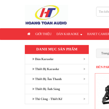
GIỚI THIỆU
DÀN KARAOKE
HANET CAME
DANH MỤC SẢN PHẨM
Trang
Dàn Karaoke
ĐÈN PA
Thiết Bị Karaoke
Thiết Bị Âm Thanh
Thiết Bị Ánh Sáng
Thi Công - Thiết Kế