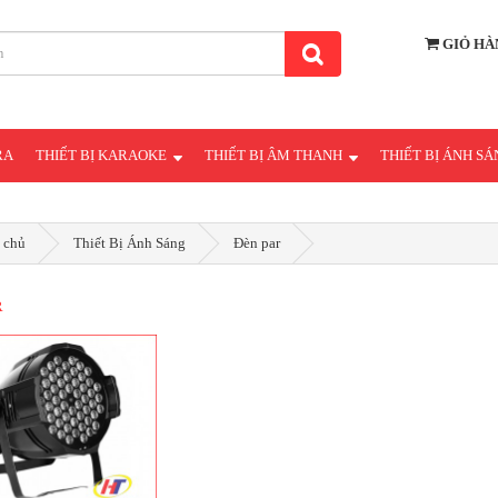
GIỎ HÀ
RA
THIẾT BỊ KARAOKE
THIẾT BỊ ÂM THANH
THIẾT BỊ ÁNH S
 chủ
Thiết Bị Ánh Sáng
Đèn par
R