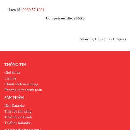
Liên hệ:
0989 57 1001
Compressor dbx 266XS
Showing 1 to 2 of 2 (1 Pages)
THÔNG TIN
Giới thiệu
Liên hệ
Chính sách mua hàng
Phương thức thanh toán
SẢN PHẨM
Dàn Karaoke
Thiết bị ánh sáng
Thiết bị âm thanh
Thiết bị Karaoke