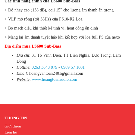
Các tính năng chính của LS600 Sub-Bass
+ Độ nhạy cao (138 dB), coil 15" cho lượng âm thanh ấn tượng
+ VLF mở rộng (tới 38Hz) của PS10-R2 Loa.
+ Bo mạch điều khi thiết kế tinh vi, hoạt động ổn định
+ Mang lại âm thanh tuyệt hảo khi kết hợp với loa full PS của nexo
Địa điểm mua LS600 Sub-Bass
Địa chỉ
: 31 Tô Vĩnh Diện, TT Liên Nghĩa, Đức Trọng, Lâm
Đồng
Hotline
:
0263 3648 979
-
0989 57 1001
Email
: hoangvantoan2401@gmail.com
Website
:
www.hoangtoanaudio.com
THÔNG TIN
Giới thiệu
Liên hệ