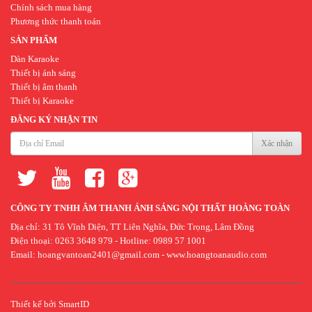
Chính sách mua hàng
Phương thức thanh toán
SẢN PHẨM
Dàn Karaoke
Thiết bị ánh sáng
Thiết bị âm thanh
Thiết bị Karaoke
ĐĂNG KÝ NHẬN TIN
Xác nhận
thiết
thiết
thiết
kế
kế
kế
CÔNG TY TNHH ÂM THANH ÁNH SÁNG NỘI THẤT HOÀNG TOÀN
website
website
ứng
Địa chỉ: 31 Tô Vĩnh Diện, TT Liên Nghĩa, Đức Trọng, Lâm Đồng
Điện thoại: 0263 3648 979 - Hotline: 0989 57 1001
bán
dụng
Email:
hoangvantoan2401@gmail.com
-
www.hoangtoanaudio.com
hàng
di
động
Thiết kế bởi
SmartID