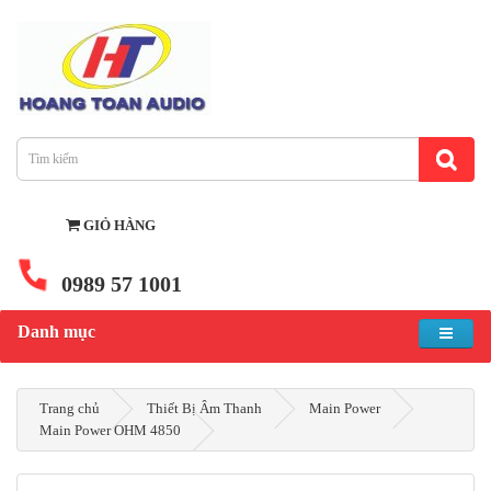
GIỎ HÀNG
0989 57 1001
Danh mục
Trang chủ
Thiết Bị Âm Thanh
Main Power
Main Power OHM 4850