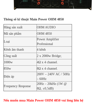
Thông số kĩ thuật Main Power OHM 4850
Hãng sản xuất
OHM AUDIO
Mã sản phẩm
OHM 4850
Power Amplifier
Loại
Professional
Kênh âm thanh
4 kênh
Công suất
2 x 2000w Bridge;
1000w
4Ω x 4 channel.
850w
8Ω x 4 channel.
200V – 240V AC / 50Hz
Điện áp
– 60Hz
20Hz – 20kHz (1W @
Frequency Response
8Ω, ±0,5dB)
Nếu muốn
mua Main Power OHM
4850 vui lòng liên hệ