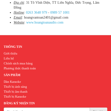
Địa chỉ
: 31 Tô Vĩnh Diện, TT Liên Nghĩa, Đức Trọng, Lâm
Đồng
Hotline
:
0263 3648 979
-
0989 57 1001
Email
: hoangvantoan2401@gmail.com
Website
:
www.hoangtoanaudio.com
THÔNG TIN
Giới thiệu
Liên hệ
Chính sách mua hàng
Phương thức thanh toán
SẢN PHẨM
Dàn Karaoke
Thiết bị ánh sáng
Thiết bị âm thanh
Thiết bị Karaoke
ĐĂNG KÝ NHẬN TIN