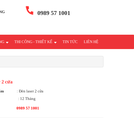
NG
0989 57 1001
ÁNG
THI CÔNG - THIẾT KẾ
TIN TỨC
LIÊN HỆ
r 2 cửa
hẩm
: Đèn laser 2 cửa
: 12 Tháng
0989 57 1001