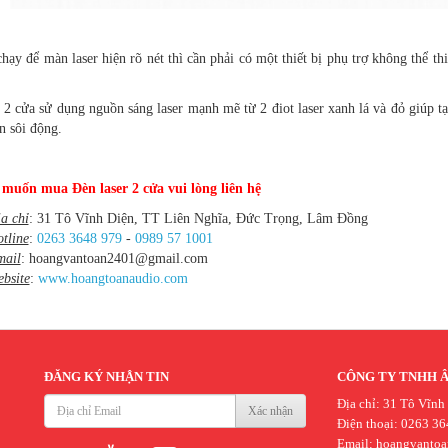
hạy để màn laser hiện rõ nét thì cần phải có một thiết bị phụ trợ không thể t
.
 2 cửa sử dụng nguồn sáng laser mạnh mẽ từ 2 điot laser xanh lá và đỏ giúp 
n sôi động.
n muốn
mua Đèn laser 2
cửa vui lòng liên hệ
a chỉ
: 31 Tô Vĩnh Diện, TT Liên Nghĩa, Đức Trọng, Lâm Đồng
tline
:
0263 3648 979
-
0989 57 1001
mail
: hoangvantoan2401@gmail.com
bsite
:
www.hoangtoanaudio.com
ĐĂNG KÝ NHẬN TIN
CÔNG TY TNHH 
Địa chỉ: 31 Tô Vĩnh
Xác nhận
Điện thoại: 0263 36
Email:
hoangvanto