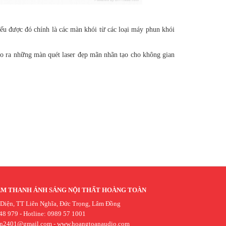
hiếu được đó chính là các màn khói từ các loại máy phun khói
tạo ra những màn quét laser đẹp mãn nhãn tạo cho không gian
ÂM THANH ÁNH SÁNG NỘI THẤT HOÀNG TOÀN
 Diện, TT Liên Nghĩa, Đức Trọng, Lâm Đồng
48 979 - Hotline: 0989 57 1001
an2401@gmail.com
-
www.hoangtoanaudio.com