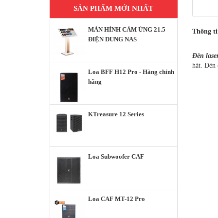
SẢN PHẨM MỚI NHẤT
MÀN HÌNH CẢM ỨNG 21.5
Thông t
ĐIỆN DUNG NAS
Đèn lase
hát. Đèn 
Loa BFF H12 Pro - Hàng chính
hãng
KTreasure 12 Series
Loa Subwoofer CAF
Loa CAF MT-12 Pro