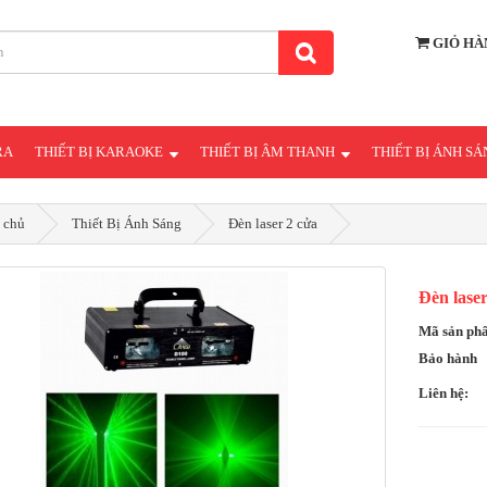
GIỎ HÀ
RA
THIẾT BỊ KARAOKE
THIẾT BỊ ÂM THANH
THIẾT BỊ ÁNH S
 chủ
Thiết Bị Ánh Sáng
Đèn laser 2 cửa
Đèn lase
Mã sản p
Bảo hành
Liên hệ: