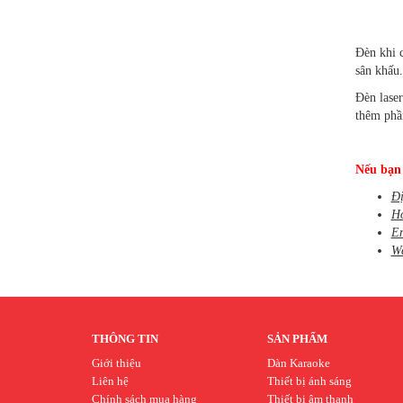
Đèn khi c
sân khấu
Đèn laser
thêm phầ
Nếu bạ
Đị
Ho
E
We
THÔNG TIN
SẢN PHẨM
Giới thiệu
Dàn Karaoke
Liên hệ
Thiết bị ánh sáng
Chính sách mua hàng
Thiết bị âm thanh