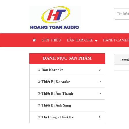
GIỚI THIỆU
DÀN KARAOKE
HANET CAME
DANH MỤC SẢN PHẨM
Trang
Dàn Karaoke
Thiết Bị Karaoke
Thiết Bị Âm Thanh
Thiết Bị Ánh Sáng
Thi Công - Thiết Kế