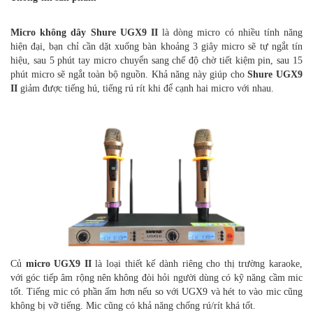
Micro không dây Shure UGX9 II
là dòng micro có nhiều tính năng
hiện đại, bạn chỉ cần dặt xuống bàn khoảng 3 giây micro sẽ tự ngắt tín
hiệu, sau 5 phút tay micro chuyển sang chế độ chờ tiết kiệm pin, sau 15
phút micro sẽ ngắt toàn bộ nguồn. Khả năng này giúp cho
Shure UGX9
II
giảm được tiếng hú, tiếng rú rít khi để cạnh hai micro với nhau.
Củ
micro UGX9 II
là loại thiết kế dành riêng cho thị trường karaoke,
với góc tiếp âm rộng nên không đòi hỏi người dùng có kỹ năng cầm mic
tốt. Tiếng mic có phần ấm hơn nếu so với UGX9 và hét to vào mic cũng
không bị vỡ tiếng. Mic cũng có khả năng chống rú/rít khá tốt.