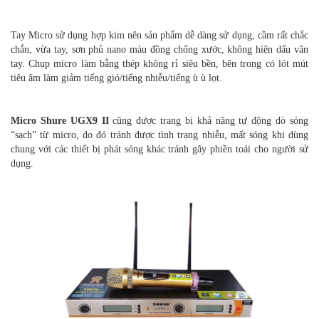
Tay Micro sử dụng hợp kim nên sản phẩm dễ dàng sử dụng, cầm rất chắc
chắn, vừa tay, sơn phủ nano màu đồng chống xước, không hiện dấu vân
tay. Chụp micro làm bằng thép không rỉ siêu bền, bên trong có lót mút
tiêu âm làm giảm tiếng gió/tiếng nhiễu/tiếng ù ù lọt.
Micro Shure UGX9 II
cũng được trang bị khả năng tự động dò sóng
“sạch” từ micro, do đó tránh được tình trạng nhiễu, mất sóng khi dùng
chung với các thiết bị phát sóng khác tránh gây phiền toái cho người sử
dụng.