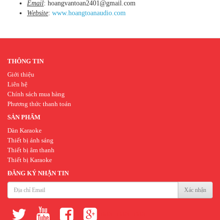
Email
: hoangvantoan2401@gmail.com
Website
:
www.hoangtoanaudio.com
THÔNG TIN
Giới thiệu
Liên hệ
Chính sách mua hàng
Phương thức thanh toán
SẢN PHẨM
Dàn Karaoke
Thiết bị ánh sáng
Thiết bị âm thanh
Thiết bị Karaoke
ĐĂNG KÝ NHẬN TIN
Xác nhận
thiết
thiết
thiết