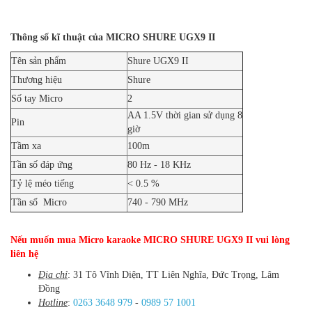
Thông số kĩ thuật của MICRO SHURE UGX9 II
Tên sản phẩm
Shure UGX9 II
Thương hiệu
Shure
Số tay Micro
2
AA 1.5V thời gian sử dụng 8
Pin
giờ
Tầm xa
100m
Tần số đáp ứng
80 Hz - 18 KHz
Tỷ lệ méo tiếng
< 0.5 %
Tần số Micro
740 - 790 MHz
Nếu muốn
mua Micro karaoke
MICRO SHURE UGX9 II
vui lòng
liên hệ
Địa chỉ
: 31 Tô Vĩnh Diện, TT Liên Nghĩa, Đức Trọng, Lâm
Đồng
Hotline
:
0263 3648 979
-
0989 57 1001