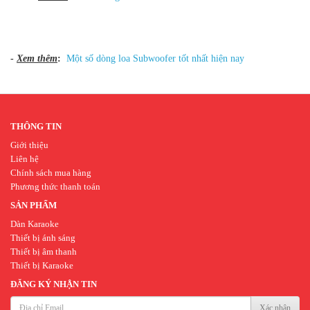
-
Xem thêm
:
Một số dòng loa Subwoofer tốt nhất hiện nay
THÔNG TIN
Giới thiệu
Liên hệ
Chính sách mua hàng
Phương thức thanh toán
SẢN PHẨM
Dàn Karaoke
Thiết bị ánh sáng
Thiết bị âm thanh
Thiết bị Karaoke
ĐĂNG KÝ NHẬN TIN
Xác nhận