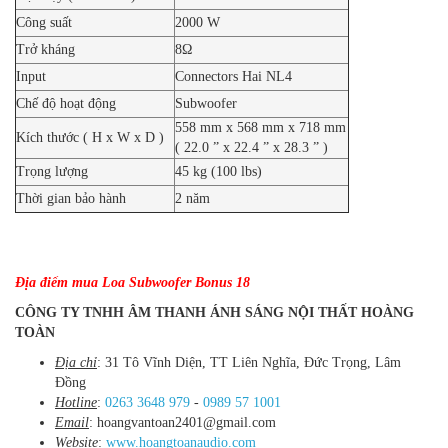
Công suất
2000 W
Trở kháng
8Ω
Input
Connectors Hai NL4
Chế độ hoạt động
Subwoofer
558 mm x 568 mm x 718 mm
Kích thước ( H x W x D )
( 22.0 ” x 22.4 ” x 28.3 ” )
Trọng lượng
45 kg (100 lbs)
Thời gian bảo hành
2 năm
Địa điểm mua Loa Subwoofer Bonus 18
CÔNG TY TNHH ÂM THANH ÁNH SÁNG NỘI THẤT HOÀNG
TOÀN
Địa chỉ
: 31 Tô Vĩnh Diện, TT Liên Nghĩa, Đức Trọng, Lâm
Đồng
Hotline
:
0263 3648 979
-
0989 57 1001
Email
: hoangvantoan2401@gmail.com
Website
:
www.hoangtoanaudio.com