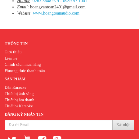
Hotline
:
0263 3648 979
-
0989 57 1001
Email
: hoangvantoan2401@gmail.com
Website
:
www.hoangtoanaudio.com
THÔNG TIN
Giới thiệu
Liên hệ
Chính sách mua hàng
Phương thức thanh toán
SẢN PHẨM
Dàn Karaoke
Thiết bị ánh sáng
Thiết bị âm thanh
Thiết bị Karaoke
ĐĂNG KÝ NHẬN TIN
Xác nhận