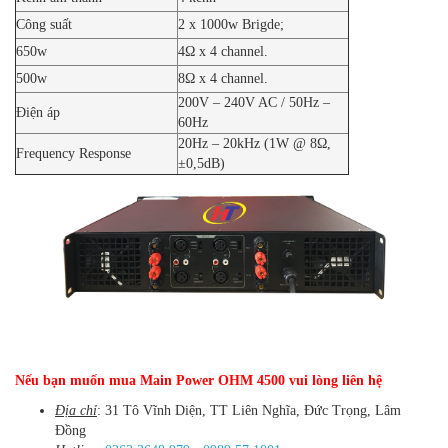
Công suất
2 x 1000w Brigde;
650w
4Ω x 4 channel.
500w
8Ω x 4 channel.
200V – 240V AC / 50Hz –
Điện áp
60Hz
20Hz – 20kHz (1W @ 8Ω,
Frequency Response
±0,5dB)
Nếu bạn muốn mua
Main Power OHM
4500 vui lòng liên hệ
Địa chỉ
: 31 Tô Vĩnh Diện, TT Liên Nghĩa, Đức Trọng, Lâm
Đồng