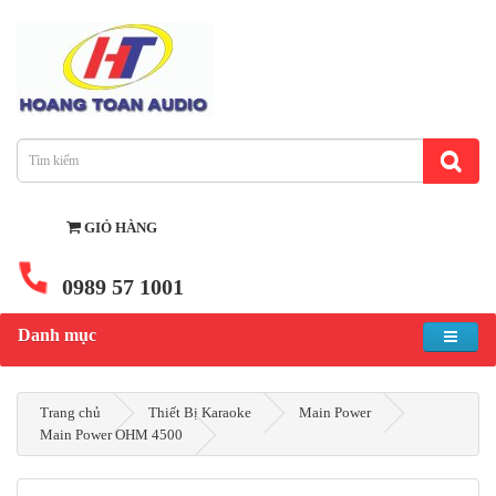
GIỎ HÀNG
0989 57 1001
Danh mục
Trang chủ
Thiết Bị Karaoke
Main Power
Main Power OHM 4500