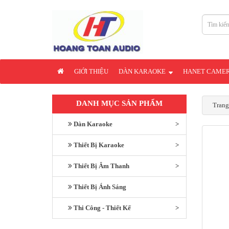
GIỚI THIỆU
DÀN KARAOKE
HANET CAME
DANH MỤC SẢN PHẨM
Trang
Dàn Karaoke
Thiết Bị Karaoke
Thiết Bị Âm Thanh
Thiết Bị Ánh Sáng
Thi Công - Thiết Kế