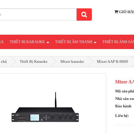
GIỎ HÀ
RA
THIẾT BỊ KARAOKE
THIẾT BỊ ÂM THANH
THIẾT BỊ ÁNH S
 chủ
Thiết Bị Karaoke
Mixer karaoke
Mixer AAP K-9600
Mixer A
Mã sản p
Nhà sản xu
Bảo hành
Liên hệ: