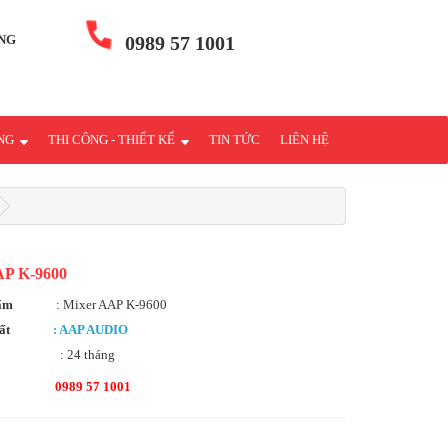
NG
0989 57 1001
ÁNG
THI CÔNG - THIẾT KẾ
TIN TỨC
LIÊN HỆ
AP K-9600
hẩm
: Mixer AAP K-9600
ất
: AAP AUDIO
: 24 tháng
0989 57 1001