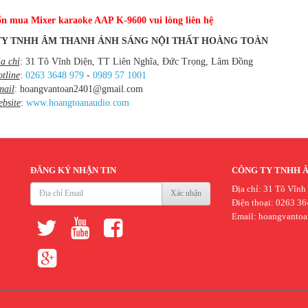
ốn
mua Mixer karaoke
AAP K-9600
vui lòng liên hệ
Y TNHH ÂM THANH ÁNH SÁNG NỘI THẤT HOÀNG TOÀN
a chỉ
: 31 Tô Vĩnh Diện, TT Liên Nghĩa, Đức Trọng, Lâm Đồng
tline
:
0263 3648 979
-
0989 57 1001
mail
: hoangvantoan2401@gmail.com
bsite
:
www.hoangtoanaudio.com
ĐĂNG KÝ NHẬN TIN
CÔNG TY TNHH 
Địa chỉ: 31 Tô Vĩnh
Xác nhận
Điện thoại: 0263 36
Email:
hoangvanto
thiết
thiết
thiết
kế
kế
kế
website
website
ứng