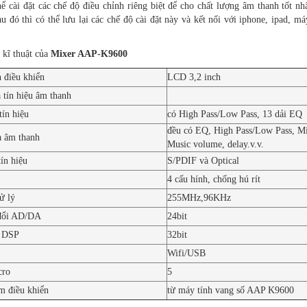
ể cài đặt các chế độ điều chỉnh riêng biệt để cho chất lượng âm thanh tốt n
u đó thì có thể lưu lại các chế độ cài đặt này và kết nối với iphone, ipad, m
 kĩ thuật của
Mixer AAP-K9600
 điều khiển
LCD 3,2 inch
 tín hiệu âm thanh
tín hiệu
có High Pass/Low Pass, 13 dải EQ
đều có EQ, High Pass/Low Pass, M
 âm thanh
Music volume, delay.v.v.
ín hiệu
S/PDIF và Optical
4 cấu hính, chống hú rít
ử lý
255MHz,96KHz
đổi AD/DA
24bit
ý DSP
32bit
Wifi/USB
cro
5
 điều khiển
từ máy tính vang số AAP K9600