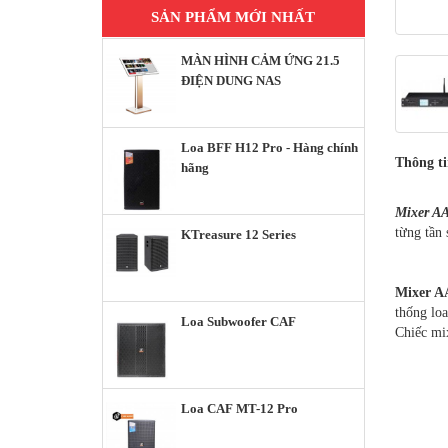
SẢN PHẨM MỚI NHẤT
MÀN HÌNH CẢM ỨNG 21.5
ĐIỆN DUNG NAS
Loa BFF H12 Pro - Hàng chính
Thông t
hãng
Mixer A
từng tần 
KTreasure 12 Series
Mixer A
thống loa
Loa Subwoofer CAF
Chiếc mi
Loa CAF MT-12 Pro