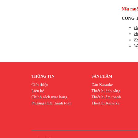
Nếu mu
CÔNG T
Đị
Ho
E
We
THÔNG TIN
SẢN PHẨM
Giới thiệu
Dàn Karaoke
Liên hệ
Thiết bị ánh sáng
Chính sách mua hàng
Thiết bị âm thanh
Phương thức thanh toán
Thiết bị Karaoke