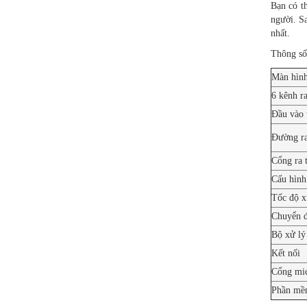
Bạn có th
người. Sa
nhất.
Thông số
Màn hình
6 kênh ra
Đầu vào 
Đường ra
Cổng ra t
Cấu hình
Tốc độ x
Chuyển 
Bộ xử l
Kết nối
Cổng mi
Phần mềm